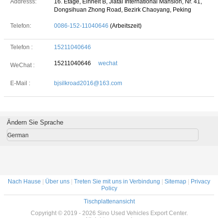
Addresss:
16. Etage, Einheit B, Jiatai International Mansion, Nr. 41,
Dongsihuan Zhong Road, Bezirk Chaoyang, Peking
Telefon:
0086-152-11040646
(Arbeitszeit)
Telefon :
15211040646
15211040646
wechat
WeChat :
E-Mail :
bjsilkroad2016@163.com
Ändern Sie Sprache
German
Nach Hause
|
Über uns
|
Treten Sie mit uns in Verbindung
|
Sitemap
|
Privacy
Policy
Tischplattenansicht
Copyright © 2019 - 2026 Sino Used Vehicles Export Center.