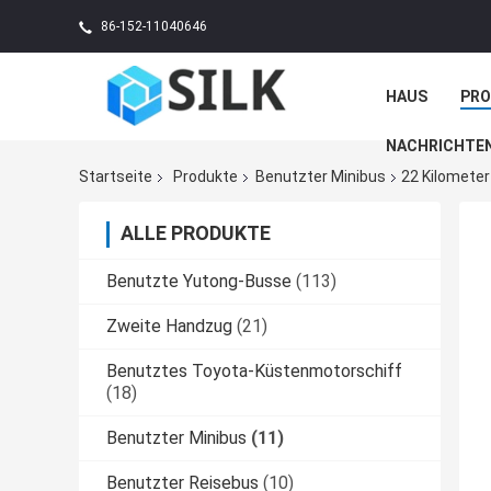
86-152-11040646
HAUS
PR
NACHRICHTE
Startseite
Produkte
Benutzter Minibus
22 Kilometer
ALLE PRODUKTE
Benutzte Yutong-Busse
(113)
Zweite Handzug
(21)
Benutztes Toyota-Küstenmotorschiff
(18)
Benutzter Minibus
(11)
Benutzter Reisebus
(10)