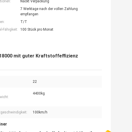
tionen:
Nackt Verpackung
7 Werktage nach der vollen Zahlung
empfangen
en:
T/T
-Fähigkeit:
100 Stück pro Monat
8000 mit guter Kraftstoffeffizienz
22
4400kg
wicht:
geschwindigkeit:
100km/h
iner