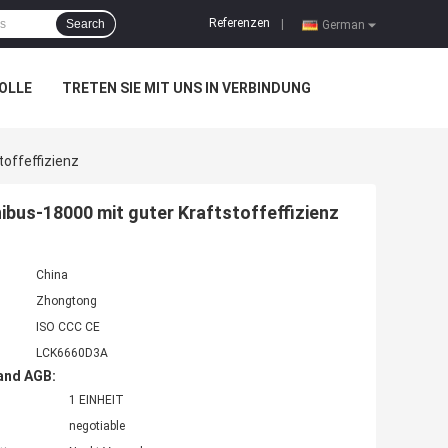
Referenzen
Search
|
German
OLLE
TRETEN SIE MIT UNS IN VERBINDUNG
offeffizienz
bus-18000 mit guter Kraftstoffeffizienz
China
Zhongtong
ISO CCC CE
LCK6660D3A
and AGB:
1 EINHEIT
negotiable