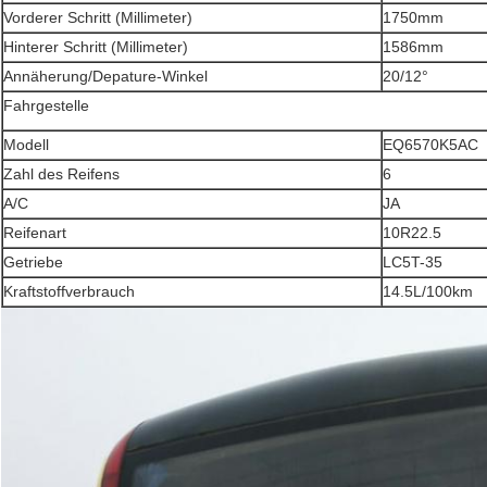
Vorderer Schritt (Millimeter)
1750mm
Hinterer Schritt (Millimeter)
1586mm
Annäherung/Depature-Winkel
20/12°
Fahrgestelle
Modell
EQ6570K5AC
FORTSETZEN
Zahl des Reifens
6
A/C
JA
Reifenart
10R22.5
Getriebe
LC5T-35
Kraftstoffverbrauch
14.5L/100km