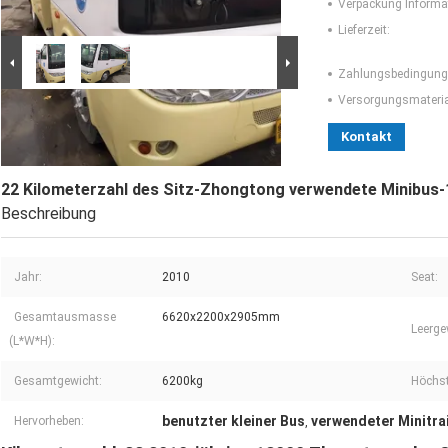
Verpackung Informa
Lieferzeit:
Zahlungsbedingung
Versorgungsmaterial
Großes Bild :
22 Kilometerzahl des Sitz-Zhongtong
verwendete Minibus-18000 mit guter
Kontakt
Kraftstoffeffizienz
22 Kilometerzahl des Sitz-Zhongtong verwendete Minibus-1
Beschreibung
Jahr:
2010
Seat:
Gesamtausmasse
6620x2200x2905mm
Leerge
(L*W*H):
Gesamtgewicht:
6200kg
Höchst
benutzter kleiner Bus
verwendeter Minitra
Hervorheben:
,