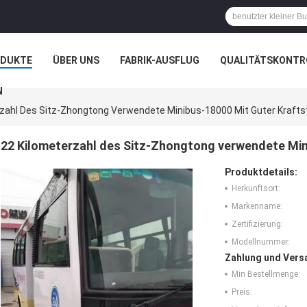
ODUKTE
ÜBER UNS
FABRIK-AUSFLUG
QUALITÄTSKONTR
N
zahl Des Sitz-Zhongtong Verwendete Minibus-18000 Mit Guter Kraftst
22 Kilometerzahl des Sitz-Zhongtong verwendete Mini
Produktdetails:
Herkunftsort:
Markenname:
Zertifizierung:
Modellnummer:
Zahlung und Vers
Min Bestellmenge:
Preis: