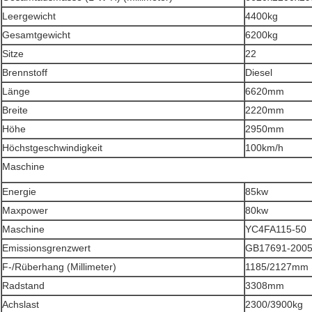
Leergewicht
4400kg
Gesamtgewicht
6200kg
Sitze
22
Brennstoff
Diesel
Länge
6620mm
Breite
2220mm
Höhe
2950mm
Höchstgeschwindigkeit
100km/h
Maschine
Energie
85kw
Hinterlass eine Nachricht
Maxpower
80kw
Maschine
YC4FA115-50
Wir rufen Sie bald zurück!
Emissionsgrenzwert
GB17691-200
F-/Rüberhang (Millimeter)
1185/2127mm
Radstand
3308mm
Achslast
2300/3900kg