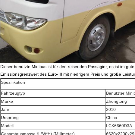
Dieser benutzte Minibus ist für den reisenden Passagier, es ist im gut
Emissionsgrenzwert des Euro-III mit niedrigem Preis und große Leist
Spezifikation
Fahrzeugtyp
Benutzter Mini
Marke
Zhongtong
Jahr
2010
Ursprung
China
Modell
LCK6660D3A
Gesamtausmasse (L*W*H) (Millimeter)
6620x2200x2