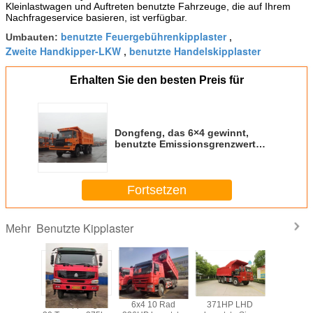
Kleinlastwagen und Auftreten benutzte Fahrzeuge, die auf Ihrem
Nachfrageservice basieren, ist verfügbar.
benutzte Feuergebührenkipplaster
Umbauten:
,
Zweite Handkipper-LKW
benutzte Handelskipplaster
,
Erhalten Sie den besten Preis für
Dongfeng, das 6×4 gewinnt,
benutzte Emissionsgrenzwert
des Kipplaster-2013-jährigen
Euro-3
Fortsetzen
Benutzte Kipplaster
Mehr
onnen 12
Handkippwagen
6x4 10 Rad
371HP LHD
Hande