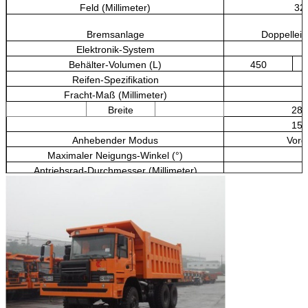
Feld (Millimeter)
32
Bremsanlage
Doppellei
Elektronik-System
Behälter-Volumen (L)
450
Reifen-Spezifikation
Fracht-Maß (Millimeter)
Breite
285
150
Anhebender Modus
Vord
Maximaler Neigungs-Winkel (°)
Antriebsrad-Durchmesser (Millimeter)
Höchstgeschwindigkeit (km/h)
Mindestdrehzahl (km/h)
Wagen-anhebende Zeiten
Wagen-Stillstandszeit (s)
Bremsweg (V=30km/h)