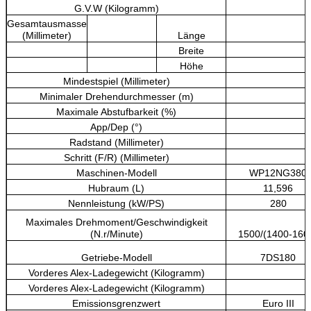
G.V.W (Kilogramm)
Gesamtausmasse
(Millimeter)
Länge
Breite
Höhe
Mindestspiel (Millimeter)
Minimaler Drehendurchmesser (m)
Maximale Abstufbarkeit (%)
App/Dep (°)
Radstand (Millimeter)
3
Schritt (F/R) (Millimeter)
Maschinen-Modell
WP12NG380
Hubraum (L)
11,596
Nennleistung (kW/PS)
280
Maximales Drehmoment/Geschwindigkeit
(N.r/Minute)
1500/(1400-160
Getriebe-Modell
7DS180
Vorderes Alex-Ladegewicht (Kilogramm)
Vorderes Alex-Ladegewicht (Kilogramm)
Emissionsgrenzwert
Euro III