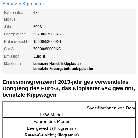
Benutzte Kipplaster
Fahren des
6×4
Modus:
Jahr:
2013
Leergewicht:
25200/27000KG
Ratengewicht:
45000/53000KG
G.V.W:
70000/80000KG
Emission:
Euro III
benutzte Handelskipplaster
Markieren:
,
benutzte Feuergebührenkipplaster
Emissionsgrenzwert 2013-jähriges verwendetes
Dongfeng des Euro-3, das Kipplaster 6×4 gewinnt,
benutzte Kippwagen
Spezifikationen von Don
LKW-Modell
Fahren des Modus
Leergewicht (Kilogramm)
Raten-Gewicht (Kilogramm)