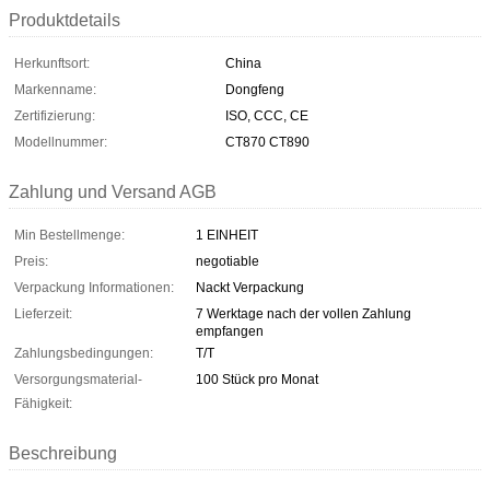
Produktdetails
Herkunftsort:
China
Markenname:
Dongfeng
Zertifizierung:
ISO, CCC, CE
Modellnummer:
CT870 CT890
Zahlung und Versand AGB
Min Bestellmenge:
1 EINHEIT
Preis:
negotiable
Verpackung Informationen:
Nackt Verpackung
Lieferzeit:
7 Werktage nach der vollen Zahlung
empfangen
Zahlungsbedingungen:
T/T
Versorgungsmaterial-
100 Stück pro Monat
Fähigkeit:
Beschreibung