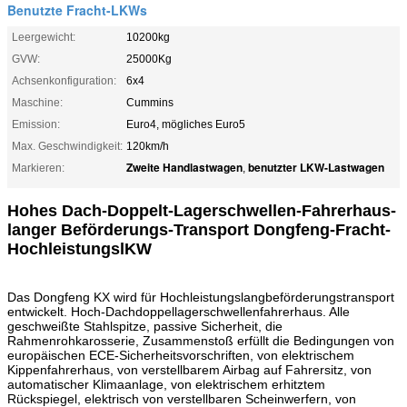
Benutzte Fracht-LKWs
Leergewicht:
10200kg
GVW:
25000Kg
Achsenkonfiguration:
6x4
Maschine:
Cummins
Emission:
Euro4, mögliches Euro5
Max. Geschwindigkeit:
120km/h
Zweite Handlastwagen
benutzter LKW-Lastwagen
Markieren:
,
Hohes Dach-Doppelt-Lagerschwellen-Fahrerhaus-
langer Beförderungs-Transport Dongfeng-Fracht-
HochleistungslKW
Das Dongfeng KX wird für Hochleistungslangbeförderungstransport
entwickelt.
Hoch-Dachdoppellagerschwellenfahrerhaus. Alle
geschweißte Stahlspitze, passive Sicherheit, die
Rahmenrohkarosserie, Zusammenstoß erfüllt die Bedingungen von
europäischen ECE-Sicherheitsvorschriften, von elektrischem
Kippenfahrerhaus, von verstellbarem Airbag auf Fahrersitz, von
automatischer Klimaanlage, von elektrischem erhitztem
Rückspiegel, elektrisch von verstellbaren Scheinwerfern, von