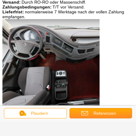
Versand:
Durch RO-RO oder Massenschiff.
Zahlungsbedingungen:
T/T vor Versand.
Lieferfrist:
normalerweise 7 Werktage nach der vollen Zahlung
empfangen.
Plaudern
Referenzen
Benutzte Fahrzeuge können wir zur Verfügung stellen
Benutzte Busse mögen yutong Bus, Küstenmotorschiffbus,
Trainerbus, Reisebus, Minibus, Schulbus etc.
Benutzte LKWs mögen Kipplaster, sinotruck, Fracht-LKW,
Tankwagen, Traktor-LKWs, Kran-LKW, Mischer-LKWs und andere