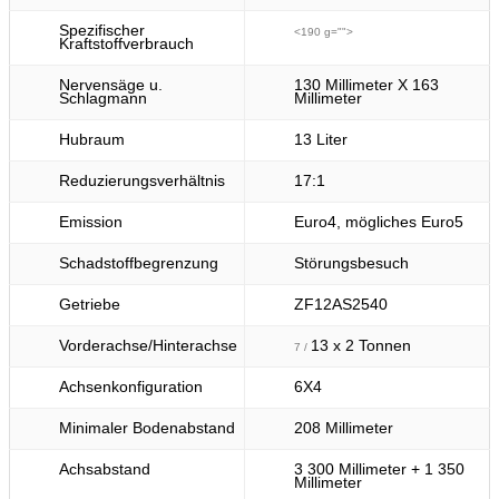
Spezifischer
<190 g="">
Kraftstoffverbrauch
Nervensäge u.
130 Millimeter X 163
Schlagmann
Millimeter
Hubraum
13 Liter
Reduzierungsverhältnis
17:1
Emission
Euro4, mögliches Euro5
Schadstoffbegrenzung
Störungsbesuch
Getriebe
ZF12AS2540
Vorderachse/Hinterachse
13 x 2 Tonnen
7 /
Achsenkonfiguration
6X4
Minimaler Bodenabstand
208 Millimeter
Achsabstand
3 300 Millimeter + 1 350
Millimeter