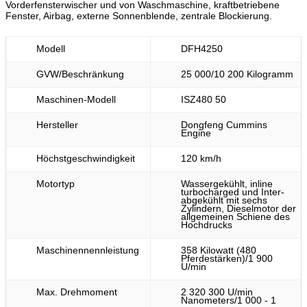
Vorderfensterwischer und von Waschmaschine, kraftbetriebene
Fenster, Airbag, externe Sonnenblende, zentrale Blockierung.
Modell
DFH4250
GVW/Beschränkung
25 000/10 200 Kilogramm
Maschinen-Modell
ISZ480 50
Hersteller
Dongfeng Cummins
Engine
Höchstgeschwindigkeit
120 km/h
Motortyp
Wassergekühlt, inline
turbocharged und Inter-
abgekühlt mit sechs
Zylindern, Dieselmotor der
allgemeinen Schiene des
Hochdrucks
Maschinennennleistung
358 Kilowatt (480
Pferdestärken)/1 900
U/min
Max. Drehmoment
2 320 300 U/min
Nanometers/1 000 - 1