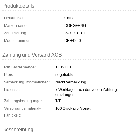
Produktdetails
Herkunftsort:
China
Markenname:
DONGFENG
Zertifizierung:
ISO CCC CE
Modellnummer:
DFH4250
Zahlung und Versand AGB
Min Bestellmenge:
1 EINHEIT
Preis:
negotiable
Verpackung Informationen:
Nackt Verpackung
Lieferzeit:
7 Werktage nach der vollen Zahlung
empfangen.
Zahlungsbedingungen:
T/T
Versorgungsmaterial-
100 Stück pro Monat
Fähigkeit:
Beschreibung