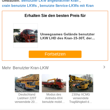
Benutzter LKW angebrachter Kran
Umbauten:
,
crain benutzte LKWs
benutzte Service-LKWs mit Kran
,
Erhalten Sie den besten Preis für
Unwegsames Gelände benutzter
LKW LHD des Kran-15-30T, der
mit dem roten Stretchable Arm
fährt
Fortsetzen
Benutzter Kran-LKW
Mehr
Tonnen
Deutschland
Modus des
230hp XCMG
12Ton
e Kran-
Liebherr 220T
Antriebs-8X4
verwendete
Dongf
mminss
verwendete 2013-
benutzte mobilen
Tragfähigkeit des
benutzte
 Yuchai
jährige die
Kran, zweite
Kran-LKW-16t mit
LK
nen-für
Höchstgeschwindigkeit
Hand-LKW-
ausgezeichneter
12000X2