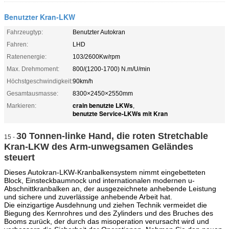
Benutzter Kran-LKW
Fahrzeugtyp:
Benutzter Autokran
Fahren:
LHD
Ratenenergie:
103/2600Kw/rpm
Max. Drehmoment:
800/(1200-1700) N.m/U/min
Höchstgeschwindigkeit:
90km/h
Gesamtausmasse:
8300×2450×2550mm
crain benutzte LKWs
Markieren:
,
benutzte Service-LKWs mit Kran
30 Tonnen-linke Hand, die roten Stretchable
15 -
Kran-LKW des Arm-unwegsamen Geländes
steuert
Dieses Autokran-LKW-Kranbalkensystem nimmt eingebetteten
Block, Einsteckbaumnock und internationalen modernen u-
Abschnittkranbalken an, der ausgezeichnete anhebende Leistung
und sichere und zuverlässige anhebende Arbeit hat.
Die einzigartige Ausdehnung und ziehen Technik vermeidet die
Biegung des Kernrohres und des Zylinders und des Bruches des
Booms zurück, der durch das misoperation verursacht wird und