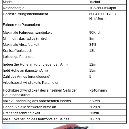
Modell
Yuchai
Ratenenergie
103/2600Kw/rpm
Höchstleistungsdrehmoment
800/(1200-1700)
N.m/U/min
Fahren von Parametern
Maximale Fahrgeschwindigkeit
90Km/h
Minimum, das radius8m dreht
8m
Maximale Abstufbarkeit
34%
Kraftstoffverbrauch
18L
Leistungs-Parameter
heben Sie Höhe an (grundlegenden Arm)
12m
hebt Höhe an (längsten Arm)
15m
Zahl des Armes (grundlegend)
5
Arbeitsgeschwindigkeits-Parameter
Höchstgeschwindigkeit des einzelnen Seils der
>140m/min
Haupthandkurbel
Volle Ausdehnung des anhebenden Booms
32/35s
Heben Sie alle schweren Arme an
30/50s
Drehengeschwindigkeit
2r/min
Volle Erweiterung des horizontalen Beines
20/15s
Vertikale Beine völlig geschlossen
20/15s