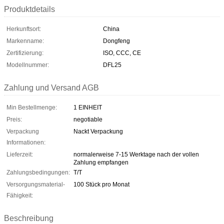
Produktdetails
Herkunftsort:
China
Markenname:
Dongfeng
Zertifizierung:
ISO, CCC, CE
Modellnummer:
DFL25
Zahlung und Versand AGB
Min Bestellmenge:
1 EINHEIT
Preis:
negotiable
Verpackung
Nackt Verpackung
Informationen:
Lieferzeit:
normalerweise 7-15 Werktage nach der vollen
Zahlung empfangen
Zahlungsbedingungen:
T/T
Versorgungsmaterial-
100 Stück pro Monat
Fähigkeit:
Beschreibung