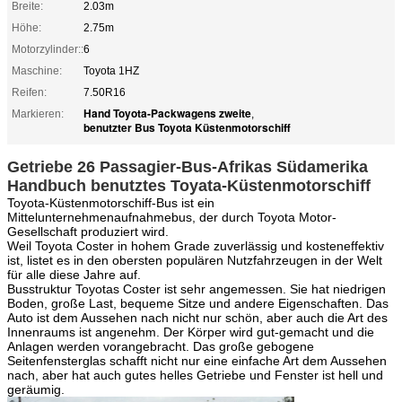
Breite:
2.03m
Höhe:
2.75m
Motorzylinder::
6
Maschine:
Toyota 1HZ
Reifen:
7.50R16
Hand Toyota-Packwagens zweite
Markieren:
,
benutzter Bus Toyota Küstenmotorschiff
Getriebe 26 Passagier-Bus-Afrikas Südamerika
Handbuch benutztes Toyata-Küstenmotorschiff
Toyota-Küstenmotorschiff-Bus ist ein
Mittelunternehmenaufnahmebus, der durch Toyota Motor-
Gesellschaft produziert wird.
Weil Toyota Coster in hohem Grade zuverlässig und kosteneffektiv
ist, listet es in den obersten populären Nutzfahrzeugen in der Welt
für alle diese Jahre auf.
Busstruktur Toyotas Coster ist sehr angemessen. Sie hat niedrigen
Boden, große Last, bequeme Sitze und andere Eigenschaften. Das
Auto ist dem Aussehen nach nicht nur schön, aber auch die Art des
Innenraums ist angenehm. Der Körper wird gut-gemacht und die
Anlagen werden vorangebracht. Das große gebogene
Seitenfensterglas schafft nicht nur eine einfache Art dem Aussehen
nach, aber hat auch gutes helles Getriebe und Fenster ist hell und
geräumig.