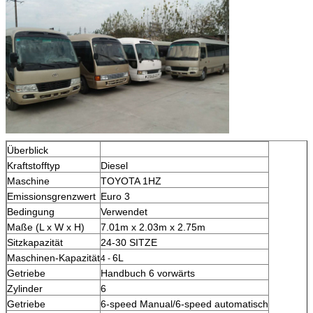
Überblick
Kraftstofftyp
Diesel
Maschine
TOYOTA 1HZ
Emissionsgrenzwert
Euro 3
Bedingung
Verwendet
Maße (L x W x H)
7.01m x 2.03m x 2.75m
Sitzkapazität
24-30 SITZE
Maschinen-Kapazität
6L
4 -
Getriebe
Handbuch 6 vorwärts
Zylinder
6
Getriebe
6-speed Manual/6-speed automatisch