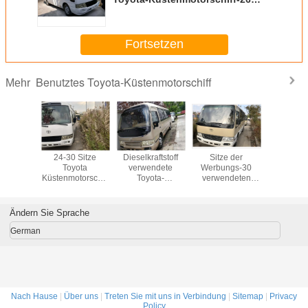
Emissionsgrenzwert Passagier-
Euro-3
Fortsetzen
Benutztes Toyota-Küstenmotorschiff
Mehr
Wetter-
24-30 Sitze
Dieselkraftstoff
Sitze der
Ottomo
ota-
Toyota
verwendete
Werbungs-30
benutztes 
torschiff
Küstenmotorschiff
Toyota-
verwendeten
Küstenmoto
te Bus,
benutztes Japan,
Küstenmotorschiff-
Reifen-schönen
Getriebe
enutzten
ursprüngliche
Bus-Ursprungs-
Auftritt Toyota-
Toyota be
us
Hand Toyotas Van
gute Zustand mit
Küstenmotorschiff-
Mini
Ändern Sie Sprache
lstroms
zweite
30 Sitzen
7.50R16
dt-24-30
German
lmotor
Nach Hause
|
Über uns
|
Treten Sie mit uns in Verbindung
|
Sitemap
|
Privacy
Policy