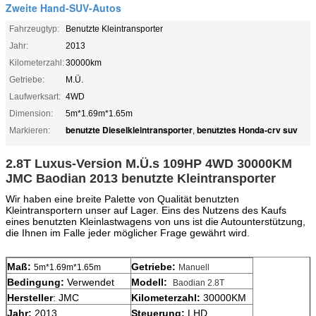
Zweite Hand-SUV-Autos
Fahrzeugtyp:
Benutzte Kleintransporter
Jahr:
2013
Kilometerzahl:
30000km
Getriebe:
M.Ü.
Laufwerksart:
4WD
Dimension:
5m*1.69m*1.65m
benutzte Dieselkleintransporter
benutztes Honda-crv suv
Markieren:
,
2.8T Luxus-Version M.Ü.s 109HP 4WD 30000KM
JMC Baodian 2013 benutzte Kleintransporter
Wir haben eine breite Palette von Qualität benutzten
Kleintransportern unser auf Lager. Eins des Nutzens des Kaufs
eines benutzten Kleinlastwagens von uns ist die Autounterstützung,
die Ihnen im Falle jeder möglicher Frage gewährt wird.
Maß:
Getriebe:
5m*1.69m*1.65m
Manuell
Bedingung:
Verwendet
Modell:
Baodian 2.8T
Hersteller
: JMC
Kilometerzahl:
30000KM
Jahr:
2013
Steuerung:
LHD