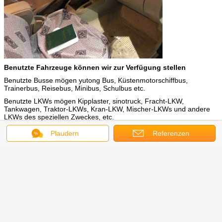
Benutzte Fahrzeuge können wir zur Verfügung stellen
Benutzte Busse mögen yutong Bus, Küstenmotorschiffbus,
Trainerbus, Reisebus, Minibus, Schulbus etc.
Benutzte LKWs mögen Kipplaster, sinotruck, Fracht-LKW,
Tankwagen, Traktor-LKWs, Kran-LKW, Mischer-LKWs und andere
LKWs des speziellen Zweckes, etc.
Zweite Hand-SUV-Autos und -Kleintransporter, können wir auch die
Plaudern
Referenzen
Quelle benutzten Fahrzeuge, die auf Ihren Nachfragen basieren.
benutztes Honda-crv suv
Umbauten:
,
benutzte Dieselkleintransporter
2. Hand-suv Autos
,
Erhalten Sie den besten Preis für
2013 Luxushandaufnahmen-Vans