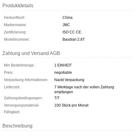
Produktdetails
Herkunftsort:
China
Markenname:
JMC
Zertifizierung:
ISO CC CE
Modellnummer:
Baodian 2.8T
Zahlung und Versand AGB
Min Bestellmenge:
1 EINHEIT
Preis:
negotiable
Verpackung Informationen:
Nackt Verpackung
Lieferzeit:
7 Werktage nach der vollen Zahlung
empfangen
Zahlungsbedingungen:
T/T
Versorgungsmaterial-
100 Stück pro Monat
Fähigkeit:
Beschreibung