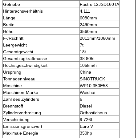
Getriebe
Fastre 12JSD160TA
Hinterachsverhältnis
4,111
Länge
6080mm
Breite
2490mm
Höhe
3560mm
F-/Rschritt
2011mm/1860mm
Leergewicht
7t
Gesamtgewicht
18t
Gesamtzugkraftmasse
38.805t
Höchstgeschwindigkeit
105km/h
Ursprung
China
Tonnagenniveau
SINOTRUCK
Maschine
WP10.350E53
Maschinen-Marke
Weichai
Zahl des Zylinders
6
Brennstoff
Diesel
Zylinderverbreitung
Orthostichous
Verschiebung
9.726L
Emissionsgrenzwert
Euro V
Maximale Energie
350hp