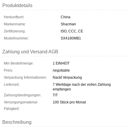
Produktdetails
Herkunftsort:
China
Markenname:
Shacman
Zertifizierung:
ISO, CCC, CE
Modellnummer:
SX4180MB1
Zahlung und Versand AGB
Min Bestellmenge:
1 EINHEIT
Preis:
negotiable
Verpackung Informationen:
Nackt Verpackung
Lieferzeit:
7 Werktage nach der vollen Zahlung
empfangen
Zahlungsbedingungen:
T/T
Versorgungsmaterial-
100 Stück pro Monat
Fähigkeit:
Beschreibung