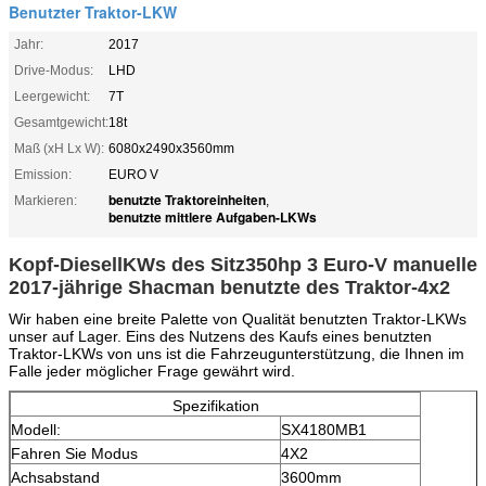
Benutzter Traktor-LKW
Jahr:
2017
Drive-Modus:
LHD
Leergewicht:
7T
Gesamtgewicht:
18t
Maß (xH Lx W):
6080x2490x3560mm
Emission:
EURO V
benutzte Traktoreinheiten
Markieren:
,
benutzte mittlere Aufgaben-LKWs
Kopf-DiesellKWs des Sitz350hp 3 Euro-V manuelle
2017-jährige Shacman benutzte des Traktor-4x2
Wir haben eine breite Palette von Qualität benutzten Traktor-LKWs
unser auf Lager. Eins des Nutzens des Kaufs eines benutzten
Traktor-LKWs von uns ist die Fahrzeugunterstützung, die Ihnen im
Falle jeder möglicher Frage gewährt wird.
Spezifikation
Modell:
SX4180MB1
Fahren Sie Modus
4X2
Achsabstand
3600mm