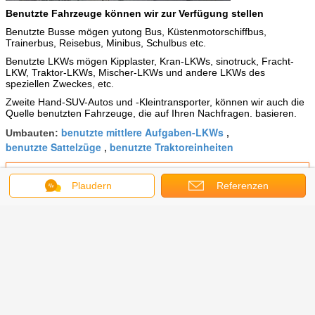
Benutzte Fahrzeuge können wir zur Verfügung stellen
Benutzte Busse mögen yutong Bus, Küstenmotorschiffbus,
Trainerbus, Reisebus, Minibus, Schulbus etc.
Benutzte LKWs mögen Kipplaster, Kran-LKWs, sinotruck, Fracht-
LKW, Traktor-LKWs, Mischer-LKWs und andere LKWs des
speziellen Zweckes, etc.
Zweite Hand-SUV-Autos und -Kleintransporter, können wir auch die
Quelle benutzten Fahrzeuge, die auf Ihren Nachfragen. basieren.
benutzte mittlere Aufgaben-LKWs
Umbauten:
,
benutzte Sattelzüge
benutzte Traktoreinheiten
,
Erhalten Sie den besten Preis für
Plaudern
Referenzen
Des Sitz350hp 3 Shacman
benutzter Dieselkraftstoff
Traktor-LKW-4X2 2017-jährig
Fortsetzen