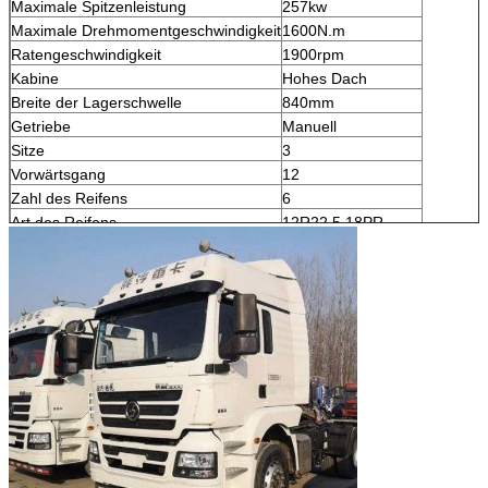
Maximale Spitzenleistung
257kw
Maximale Drehmomentgeschwindigkeit
1600N.m
Ratengeschwindigkeit
1900rpm
Kabine
Hohes Dach
Breite der Lagerschwelle
840mm
Getriebe
Manuell
Sitze
3
Vorwärtsgang
12
Zahl des Reifens
6
Art des Reifens
12R22.5 18PR
Kraftstofftank
400L
Zulässige Hinterachslast
11500kg
Hinteres Geschwindigkeitsverhältnis
4,111
Suspendierungsart
Blattfeder
Zahl des Frühlinges
10/9+6