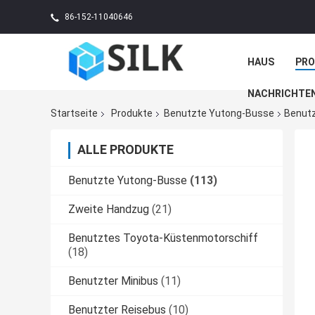
86-152-11040646
HAUS
PR
NACHRICHTE
Startseite
Produkte
Benutzte Yutong-Busse
Benutz
ALLE PRODUKTE
Benutzte Yutong-Busse
(113)
Zweite Handzug
(21)
Benutztes Toyota-Küstenmotorschiff
(18)
Benutzter Minibus
(11)
Benutzter Reisebus
(10)