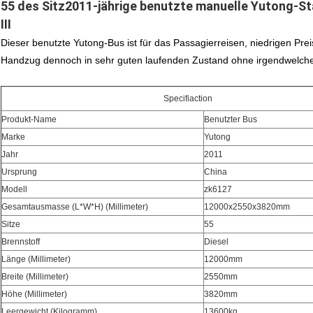
55 des Sitz2011-jährige benutzte manuelle Yutong-S
III
Dieser benutzte Yutong-Bus ist für das Passagierreisen, niedrigen Prei
Handzug dennoch in sehr guten laufenden Zustand ohne irgendwelche
Specifiaction
Produkt-Name
Benutzter Bus
Marke
Yutong
Jahr
2011
Ursprung
China
Modell
zk6127
Gesamtausmasse (L*W*H) (Millimeter)
12000x2550x3820mm
Sitze
55
Brennstoff
Diesel
Länge (Millimeter)
12000mm
Breite (Millimeter)
2550mm
Höhe (Millimeter)
3820mm
Leergewicht (Kilogramm)
13600kg