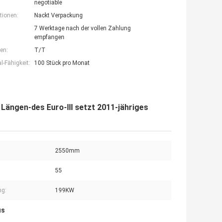
negotiable
tionen:
Nackt Verpackung
7 Werktage nach der vollen Zahlung
empfangen
en:
T/T
-Fähigkeit:
100 Stück pro Monat
ängen-des Euro-III setzt 2011-jähriges
2550mm
55
ng:
199KW
us