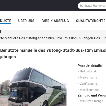
ODUKTE
ÜBER UNS
FABRIK-AUSFLUG
QUALITÄTSKONTR
N
te Manuelle Des Yutong-Stadt-Bus-12m Emission 55 Längen-Des Euro-
Benutzte manuelle des Yutong-Stadt-Bus-12m Emissio
jähriges
Produktdetails:
Herkunftsort:
Markenname:
Zertifizierung:
Modellnummer:
Zahlung und Vers
Min Bestellmenge: