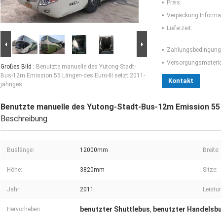
Preis:
Verpackung Informa
Lieferzeit:
Zahlungsbedingung
Versorgungsmaterial
Großes Bild :
Benutzte manuelle des Yutong-Stadt-
Bus-12m Emission 55 Längen-des Euro-III setzt 2011-
Kontakt
jähriges
Benutzte manuelle des Yutong-Stadt-Bus-12m Emission 55 L
Beschreibung
Buslänge:
12000mm
Breite:
Höhe:
3820mm
Sitze:
Jahr:
2011
Leistu
benutzter Shuttlebus
benutzter Handelsb
Hervorheben:
,