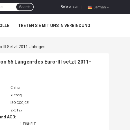
Referenzen
Search
|
German
OLLE
TRETEN SIE MIT UNS IN VERBINDUNG
III Setzt 2011-Jähriges
n 55 Längen-des Euro-III setzt 2011-
China
Yutong
ISO,CCC,CE
Zk6127
and AGB:
1 EINHEIT