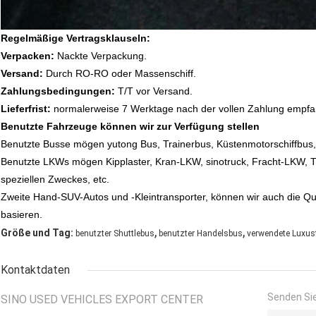
Regelmäßige Vertragsklauseln:
Verpacken:
Nackte Verpackung.
Versand:
Durch RO-RO oder Massenschiff.
Zahlungsbedingungen:
T/T vor Versand.
Lieferfrist:
normalerweise 7 Werktage nach der vollen Zahlung empf
Benutzte Fahrzeuge können wir zur Verfügung stellen
Benutzte Busse mögen yutong Bus, Trainerbus,
Küstenmotorschiffbus,
Benutzte LKWs mögen Kipplaster,
Kran-LKW,
sinotruck, Fracht-LKW,
speziellen Zweckes, etc.
Zweite Hand-SUV-Autos und -Kleintransporter, können wir auch die Qu
basieren.
,
,
Größe und Tag:
benutzter Shuttlebus
benutzter Handelsbus
verwendete Luxust
Kontaktdaten
Senden Sie
SINO USED VEHICLES EXPORT CENTER