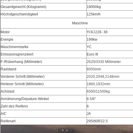
Gesamtgewicht (Kilogramm)
18000kg
Höchstgeschwindigkeit
125km/h
Maschine
Motor
Energie
199kw
Maschinenmarke
YC
Emissionsgrenzwert
Euro III
F-/Rüberhang (Millimeter)
2620/3330 Millimeter
Radstand
6050mm
Vorderer Schritt (Millimeter)
2020,2048,2148mm
Hinterer Schritt (Millimeter)
1860,1832mm
Achslast
6500/11500kg
Annäherung/Depature-Winkel
8.5/8°
Zahl des Reifens
6
A/C
JA
Reifenart
295/80R22.5