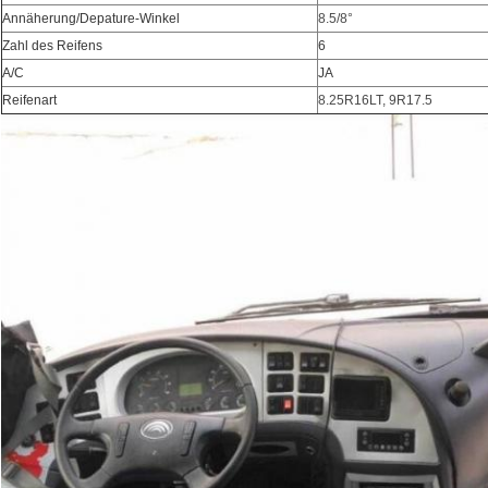
Annäherung/Depature-Winkel
8.5/8°
Zahl des Reifens
6
A/C
JA
Reifenart
8.25R16LT, 9R17.5