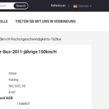
Referenzen
Search
|
German
OLLE
TRETEN SIE MIT UNS IN VERBINDUNG
100km/H Höchstgeschwindigkeits-162kw
er-Bus-2011-jährige 100km/H
China
Yutong
ISO, CCC, CE
6107
and AGB:
1 EINHEIT