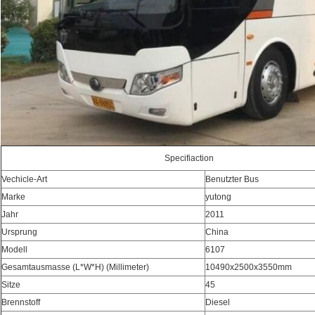
Specifiaction
Vechicle-Art
Benutzter Bus
Marke
yutong
Jahr
2011
Ursprung
China
Modell
6107
Gesamtausmasse (L*W*H) (Millimeter)
10490x2500x3550mm
Sitze
45
Brennstoff
Diesel