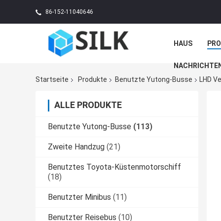
86-152-11040646
HAUS
PR
NACHRICHTE
Startseite
Produkte
Benutzte Yutong-Busse
LHD Ve
ALLE PRODUKTE
Benutzte Yutong-Busse
(113)
Zweite Handzug
(21)
Benutztes Toyota-Küstenmotorschiff
(18)
Benutzter Minibus
(11)
Benutzter Reisebus
(10)