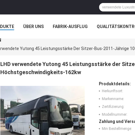
ODUKTE
ÜBER UNS
FABRIK-AUSFLUG
QUALITÄTSKONTR
N
rwendete Yutong 45 Leistungsstärke Der Sitzer-Bus-2011-Jährige 
LHD verwendete Yutong 45 Leistungsstärke der Sitz
Höchstgeschwindigkeits-162kw
Produktdetails:
Herkunftsort:
Markenname:
Zertifizierung:
Modellnummer:
Zahlung und Vers
Min Bestellmenge: