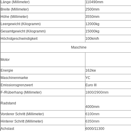
Länge (Millimeter)
110490mm
Breite (Millimeter)
2500mm
Höhe (Millimeter)
3550mm
Leergewicht (Kilogramm)
12000kg
Gesamtgewicht (Kilogramm)
15000kg
Höchstgeschwindigkeit
100km/h
Maschine
Motor
Energie
162kw
Maschinenmarke
YC
Emissionsgrenzwert
Euro III
F-/Rüberhang (Millimeter)
1800/2900mm
Radstand
4000mm
Vorderer Schritt (Millimeter)
6100mm
Hinterer Schritt (Millimeter)
6350mm
Achslast
6000/11300