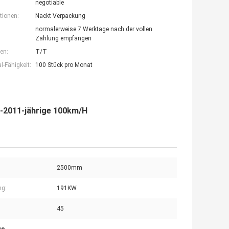
negotiable
tionen:
Nackt Verpackung
normalerweise 7 Werktage nach der vollen
Zahlung empfangen
en:
T/T
-Fähigkeit:
100 Stück pro Monat
s-2011-jährige 100km/H
2500mm
ng:
191KW
45