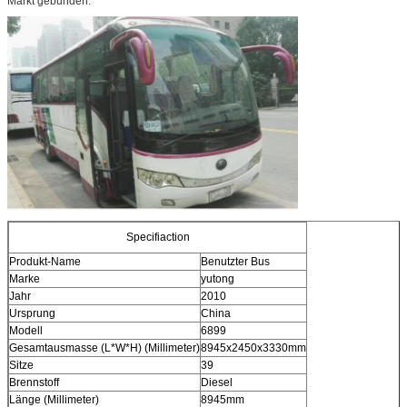
Markt gebunden.
Specifiaction
Produkt-Name
Benutzter Bus
Marke
yutong
Jahr
2010
Ursprung
China
Modell
6899
Gesamtausmasse (L*W*H) (Millimeter)
8945x2450x3330mm
Sitze
39
Brennstoff
Diesel
Länge (Millimeter)
8945mm