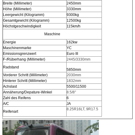
Breite (Millimeter)
2450mm
Höhe (Millimeter)
3330mm
Leergewicht (Kilogramm)
9300kg
Gesamtgewicht (Kilogramm)
12500kg
Höchstgeschwindigkeit
115km/h
Maschine
Energie
162kw
Maschinenmarke
YC
Emissionsgrenzwert
Euro III
F-/Rüberhang (Millimeter)
2445/3330mm
Radstand
5850mm
Vorderer Schritt (Millimeter)
2030mm
Hinterer Schritt (Millimeter)
1832mm
Achslast
5500/11500
Annäherung/Depature-Winkel
8.5/8°
Zahl des Reifens
6
A/C
JA
8.25R16LT, 9R17.5
Reifenart