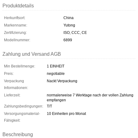
Produktdetails
Herkunftsort:
China
Markenname:
Yutong
Zertifizierung:
ISO, CCC, CE
Modellnummer:
6899
Zahlung und Versand AGB
Min Bestellmenge:
1 EINHEIT
Preis:
negotiable
Verpackung
Nackt Verpackung
Informationen:
Lieferzeit:
normalerweise 7 Werktage nach der vollen Zahlung
empfangen
Zahlungsbedingungen:
T/T
Versorgungsmaterial-
10 Einheiten pro Monat
Fähigkeit:
Beschreibung