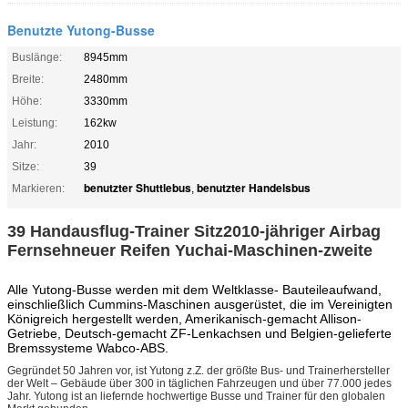
Benutzte Yutong-Busse
Buslänge:
8945mm
Breite:
2480mm
Höhe:
3330mm
Leistung:
162kw
Jahr:
2010
Sitze:
39
benutzter Shuttlebus
benutzter Handelsbus
Markieren:
,
39 Handausflug-Trainer Sitz2010-jähriger Airbag
Fernsehneuer Reifen Yuchai-Maschinen-zweite
Alle Yutong-Busse werden mit dem Weltklasse- Bauteileaufwand,
einschließlich Cummins-Maschinen ausgerüstet, die im Vereinigten
Königreich hergestellt werden, Amerikanisch-gemacht Allison-
Getriebe, Deutsch-gemacht ZF-Lenkachsen und Belgien-gelieferte
Bremssysteme Wabco-ABS.
Gegründet 50 Jahren vor, ist Yutong z.Z. der größte Bus- und Trainerhersteller
der Welt – Gebäude über 300 in täglichen Fahrzeugen und über 77.000 jedes
Jahr. Yutong ist an liefernde hochwertige Busse und Trainer für den globalen