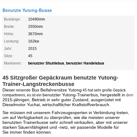
Benutzte Yutong-Busse
Buslänge:
10490mm
Breite:
2550mm
Höhe:
3670mm
Leistung:
162kw
Jahr:
2015
Sitze:
45
benutzter Shuttlebus
benutzter Handelsbus
Markieren:
,
45 Sitzgroßer Gepäckraum benutzte Yutong-
Trainer-Langstreckenbusse
Dieser
Bus Beifahrersitze
Yutong
reisende
45 hat sehr große Gepäck
benutzter Yutong-Trainerbus, hergestellt in
compartmens, es ist ein
dem
2015-jährigen, Betrieb in sehr guter Zustand, ausgerüstet mit
Dieselmotor Yuchai, wirtschaftlicher Kraftstoffverbrauch.
Sie müssen mit unserem Fahrzeugexperten in Verbindung treten,
um auf Verfügbarkeit zu überprüfen, wie die meisten unserer
benutzten Trainerbusse sehr schnell verkaufen, aber mit unserer
starken Säuernfähigkeit und -netz, wir passende Modelle für
Sie immer finden können.