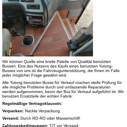
Annäherung/Depature-Winkel
9/8°
Zahl des Reifens
6
A/C
JA
Reifenart
11R22,5,10R20
Wir können Quelle eine breite Palette von Qualität benutzten
Bussen. Eins des Nutzens des Kaufs eines benutzten Yutong-
Busses von uns ist die Fahrzeugunterstützung, die Ihnen im Falle
jeder möglicher Frage gewährt wird.
Alle Yutong benutzten Busse für Verkauf machen steife Prüfung für
alle mögliche Probleme durch und umfassende Reparaturen
werden aufgenommen, bevor der Bus für Verkauf aufgeführt ist. Wir
benutzen Ersatzteile der echten Fabrik.
Regelmäßige Vertragsklauseln:
Verpacken:
Nackte Verpackung.
Versand:
Durch RO-RO oder Massenschiff.
Zahlungsbedingungen:
T/T vor Versand.