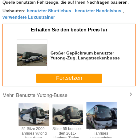
Quelle benutzten Fahrzeuge, die auf Ihren Nachfragen basieren.
benutzter Shuttlebus
benutzter Handelsbus
Umbauten:
,
,
verwendete Luxustrainer
Erhalten Sie den besten Preis für
Großer Gepäckraum benutzter
Yutong-Zug, Langstreckenbusse
Fortsetzen
Benutzte Yutong-Busse
Mehr
e 2010-
51 Sitze 2009-
Sitzer 55 benutzte
39 Sitze 2015-
39 2015-j
s ZK6120
jähriges Yutong
den 2011-
jähriges
9m Län
ten des
benutzten
jährigen Trainer-
verwendetes
Dieselm