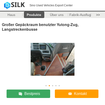
Sino Used Vehicles Export Center
Haus
Produkte
Über uns
Fabrik-Ausflug
>>
Großer Gepäckraum benutzter Yutong-Zug,
Langstreckenbusse
Bestpreis
Kontakt