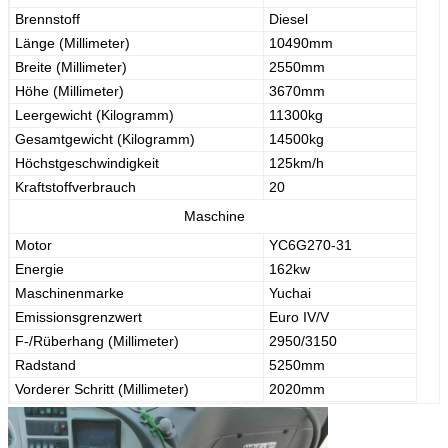
Brennstoff
Diesel
Länge (Millimeter)
10490mm
Breite (Millimeter)
2550mm
Höhe (Millimeter)
3670mm
Leergewicht (Kilogramm)
11300kg
Gesamtgewicht (Kilogramm)
14500kg
Höchstgeschwindigkeit
125km/h
Kraftstoffverbrauch
20
Maschine
Motor
YC6G270-31
Energie
162kw
Maschinenmarke
Yuchai
Emissionsgrenzwert
Euro IV/V
F-/Rüberhang (Millimeter)
2950/3150
Radstand
5250mm
Vorderer Schritt (Millimeter)
2020mm
Hinterer Schritt (Millimeter)
1860mm
Achslast
4200/10300