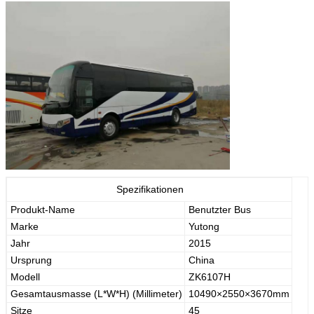
Spezifikationen
Produkt-Name
Benutzter Bus
Marke
Yutong
Jahr
2015
Ursprung
China
Modell
ZK6107H
Gesamtausmasse (L*W*H) (Millimeter)
10490×2550×3670mm
Sitze
45