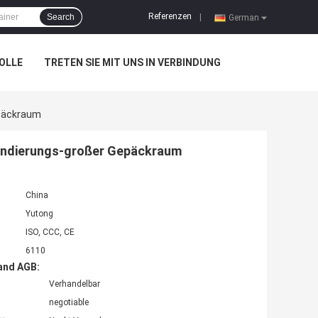
Referenzen
Search
|
German
OLLE
TRETEN SIE MIT UNS IN VERBINDUNG
epäckraum
pendierungs-großer Gepäckraum
China
Yutong
ISO, CCC, CE
6110
and AGB:
Verhandelbar
negotiable