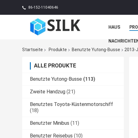
86-152-11040646
HAUS
PR
NACHRICHTE
Startseite
Produkte
Benutzte Yutong-Busse
2013-J
ALLE PRODUKTE
Benutzte Yutong-Busse
(113)
Zweite Handzug
(21)
Benutztes Toyota-Küstenmotorschiff
(18)
Benutzter Minibus
(11)
Benutzter Reisebus
(10)