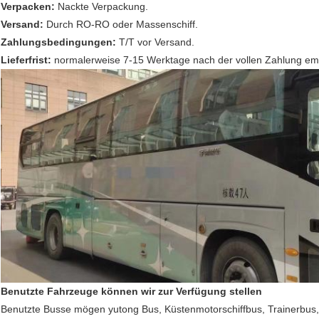
Verpacken:
Nackte Verpackung.
Versand:
Durch RO-RO oder Massenschiff.
Zahlungsbedingungen:
T/T vor Versand.
Lieferfrist:
normalerweise 7-15
Werktage nach der vollen Zahlung em
Benutzte Fahrzeuge können wir zur Verfügung stellen
Benutzte Busse mögen yutong Bus, Küstenmotorschiffbus, Trainerbus, 