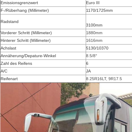
Emissionsgrenzwert
Euro III
F-/Rüberhang (Millimeter)
1170/1725mm
Radstand
3100mm
Vorderer Schritt (Millimeter)
1880mm
Hinterer Schritt (Millimeter)
1616mm
FORTSETZEN
Achslast
5130/10370
Annäherung/Depature-Winkel
8.5/8°
Zahl des Reifens
6
A/C
JA
Reifenart
8.25R16LT, 9R17.5