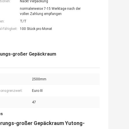
tionen:
Nackt Verpackung
normalerweise 7-15 Werktage nach der
vollen Zahlung empfangen
en:
T/T
-Fähigkeit:
100 Stück pro Monat
erungs-großer Gepäckraum
2500mm
onsgrenzwert:
Euro III
47
us
ierungs-großer Gepäckraum Yutong-