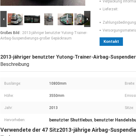
Verpackung Informa
Lieferzeit:
Zahlungsbedingung
Versorgungsmaterial
Großes Bild :
2013-jähriger benutzter Yutong-Trainer-
Airbag-Suspendierungs-großer Gepäckraum
Kontakt
2013-jähriger benutzter Yutong-Trainer-Airbag-Suspendi
Beschreibung
Buslänge:
10800mm
Breite:
Höhe:
3550mm
Emissi
Jahr:
2013
Sitze:
benutzter Shuttlebus
benutzter Handelsb
Hervorheben:
,
Verwendete der 47 Sitz2013-jährige Airbag-Suspend