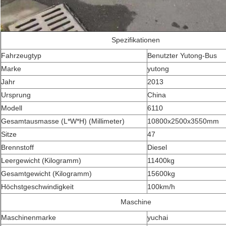
Spezifikationen
Fahrzeugtyp
Benutzter Yutong-Bus
Marke
yutong
Jahr
2013
Ursprung
China
Modell
6110
Gesamtausmasse (L*W*H) (Millimeter)
10800x2500x3550mm
Sitze
47
Brennstoff
Diesel
Hinterlass eine Nachricht
Leergewicht (Kilogramm)
11400kg
Wir rufen Sie bald zurück!
Gesamtgewicht (Kilogramm)
15600kg
Höchstgeschwindigkeit
100km/h
Maschine
Maschinenmarke
yuchai