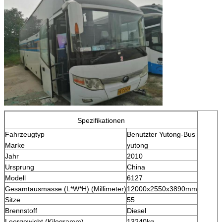
Spezifikationen
Fahrzeugtyp
Benutzter Yutong-Bus
Marke
yutong
Jahr
2010
Ursprung
China
Modell
6127
Gesamtausmasse (L*W*H) (Millimeter)
12000x2550x3890mm
Sitze
55
Brennstoff
Diesel
Leergewicht (Kilogramm)
13240kg