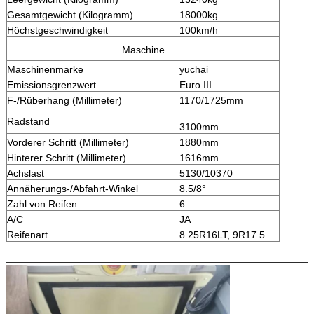
Gesamtgewicht (Kilogramm)
18000kg
Höchstgeschwindigkeit
100km/h
Maschine
Maschinenmarke
yuchai
Emissionsgrenzwert
Euro III
F-/Rüberhang (Millimeter)
1170/1725mm
Radstand
3100mm
Vorderer Schritt (Millimeter)
1880mm
Hinterer Schritt (Millimeter)
1616mm
Achslast
5130/10370
Annäherungs-/Abfahrt-Winkel
8.5/8°
Zahl von Reifen
6
A/C
JA
Reifenart
8.25R16LT, 9R17.5