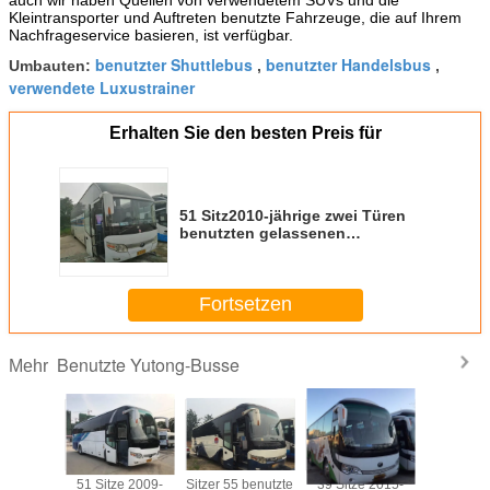
Kleintransporter und Auftreten benutzte Fahrzeuge, die auf Ihrem
Nachfrageservice basieren, ist verfügbar.
benutzter Shuttlebus
benutzter Handelsbus
Umbauten:
,
,
verwendete Luxustrainer
Erhalten Sie den besten Preis für
51 Sitz2010-jährige zwei Türen
benutzten gelassenen
Steuerungs6127 Yutong Bus des
Passagier-Bus
Fortsetzen
Benutzte Yutong-Busse
Mehr
e 2010-
51 Sitze 2009-
Sitzer 55 benutzte
39 Sitze 2015-
39 2015-j