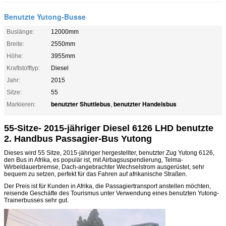
Benutzte Yutong-Busse
Buslänge:
12000mm
Breite:
2550mm
Höhe:
3955mm
Kraftstofftyp:
Diesel
Jahr:
2015
Sitze:
55
benutzter Shuttlebus
benutzter Handelsbus
Markieren:
,
55-Sitze- 2015-jähriger Diesel 6126 LHD benutzte
2. Handbus Passagier-Bus Yutong
Dieses wird
55
Sitze, 2015-jähriger hergestellter, benutzter Zug Yutong 6126,
den Bus in Afrika,
es
populär ist,
mit Airbagsuspendierung,
Telma-
Wirbeldauerbremse, Dach-angebrachter Wechselstrom
ausgerüstet
,
sehr
bequem zu setzen, perfekt
für das Fahren auf afrikanische Straßen.
Der Preis ist für Kunden in Afrika, die Passagiertransport anstellen möchten,
reisende Geschäfte des Tourismus unter Verwendung eines benutzten Yutong-
Trainerbusses sehr gut.