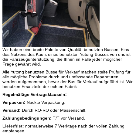
Kamera u. des VDT
LCD
Farbe
ICI
Antikollisionsstiefel
Vorder- und Rückseite
Feuerlöscher
2X4kg
Anmerkung:
Jahr
2015
Kilometerzahl
20km
Wir haben eine breite Palette von Qualität benutzten Bussen. Eins
des Nutzens des Kaufs eines benutzten Yutong-Busses von uns ist
die Fahrzeugunterstützung, die Ihnen im Falle jeder möglicher
Frage gewährt wird.
Alle Yutong benutzten Busse für Verkauf machen steife Prüfung für
alle mögliche Probleme durch und umfassende Reparaturen
werden aufgenommen, bevor der Bus für Verkauf aufgeführt ist. Wir
benutzen Ersatzteile der echten Fabrik.
Regelmäßige Vertragsklauseln:
Verpacken:
Nackte Verpackung.
Versand:
Durch RO-RO oder Massenschiff.
Zahlungsbedingungen:
T/T vor Versand.
Lieferfrist:
normalerweise 7 Werktage nach der vollen Zahlung
empfangen.