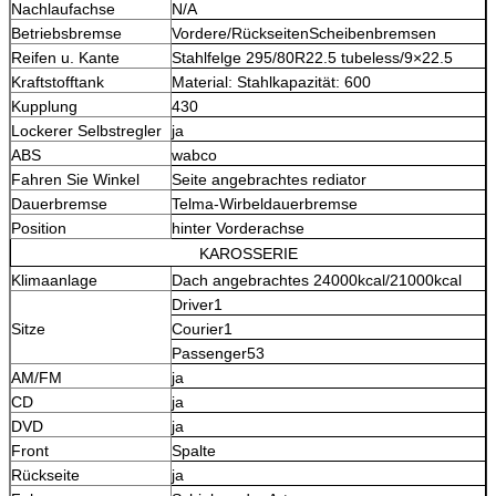
Nachlaufachse
N/A
Betriebsbremse
Vordere/RückseitenScheibenbremsen
Reifen u. Kante
Stahlfelge 295/80R22.5 tubeless/9×22.5
Kraftstofftank
Material: Stahlkapazität: 600
Kupplung
430
Lockerer Selbstregler
ja
ABS
wabco
Fahren Sie Winkel
Seite angebrachtes rediator
Dauerbremse
Telma-Wirbeldauerbremse
Position
hinter Vorderachse
KAROSSERIE
Klimaanlage
Dach angebrachtes 24000kcal/21000kcal
Driver1
Sitze
Courier1
Passenger53
AM/FM
ja
CD
ja
DVD
ja
Front
Spalte
Rückseite
ja