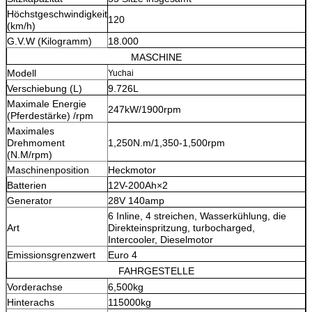
Höchstgeschwindigkeit
120
(km/h)
G.V.W (Kilogramm)
18.000
MASCHINE
Modell
Yuchai
Verschiebung (L)
9.726L
Maximale Energie
247kW/1900rpm
(Pferdestärke) /rpm
Maximales
Drehmoment
1,250N.m/1,350-1,500rpm
(N.M/rpm)
Maschinenposition
Heckmotor
Batterien
12V-200Ah×2
Generator
28V 140amp
6 Inline, 4 streichen, Wasserkühlung, die
Art
Direkteinspritzung, turbocharged,
Intercooler, Dieselmotor
Emissionsgrenzwert
Euro 4
FAHRGESTELLE
Vorderachse
6,500kg
Hinterachs
115000kg