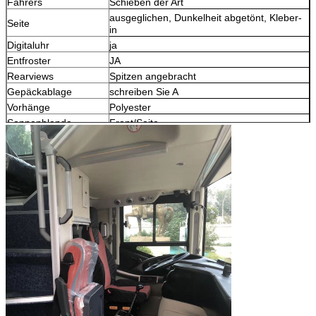
Fahrers
Schieben der Art
ausgeglichen, Dunkelheit abgetönt, Kleber-
Seite
in
Digitaluhr
ja
Entfroster
JA
Rearviews
Spitzen angebracht
Gepäckablage
schreiben Sie A
Vorhänge
Polyester
Sonnenblende
Front/Seite
Toilette
JA
Kühlschrank
N/A
Maschinenbucht-
ja
Autolöscher
Nothammer
6X
Notluke
zwei mit Fans der Belüftung 2X
Gepäckraum
Aluminium, Handbuch, pantagraph
Seiten PVC, Grau gefärbt
Decrations-Futter
Dach PVC, Grau gefärbt
Front JA
Beifahrertür
Front JA
Umkehrung der