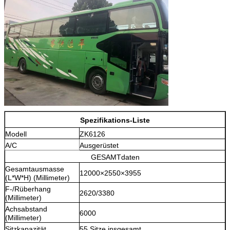
Spezifikations-Liste
Modell
ZK6126
A/C
Ausgerüstet
GESAMTdaten
Gesamtausmasse
12000×2550×3955
(L*W*H) (Millimeter)
F-/Rüberhang
2620/3380
(Millimeter)
Achsabstand
6000
(Millimeter)
Sitzkapazität
55 Sitze insgesamt