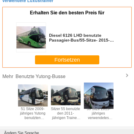
verwendete Luxustrainer
Erhalten Sie den besten Preis für
Diesel 6126 LHD benutzte
Passagier-Bus/55-Sitze- 2015-
jährigen 2. Handbus Yutong
Fortsetzen
Benutzte Yutong-Busse
Mehr
e 2010-
51 Sitze 2009-
Sitzer 55 benutzte
39 Sitze 2015-
39 2015-j
s ZK6120
jähriges Yutong
den 2011-
jähriges
9m Län
ten des
benutzten
jährigen Trainer-
verwendetes
Dieselm
Bus-12m
Dieselhandelsvorbildliche
Bus, Modell des
Yutong
ursprüng
hine
neue Reifen des
zweite
transportiert
Yutong be
gen-
bus-ZK6107
Handtouristenbus-
ZK6908 benutzten
der
Ändern Sie Sprache