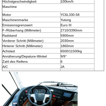
Höchstgeschwindigkeit
100km/h
Maschine
Motor
YC6L330-58
Maschinenmarke
Yutong
Emissionsgrenzwert
Euro III
F-/Rüberhang (Millimeter)
2710/3390mm
Radstand
5900mm
Vorderer Schritt (Millimeter)
2030mm
Hinterer Schritt (Millimeter)
1860mm
Achslast
6500/11500kg
Annäherung/Depature-Winkel
9/9°
Zahl des Reifens
6
A/C
JA
Airbag
Ausgerüstet