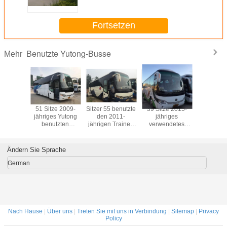
jährigen Sitze der
Personenbeförderungs-53
Fortsetzen
Benutzte Yutong-Busse
Mehr
e 2010-
51 Sitze 2009-
Sitzer 55 benutzte
39 Sitze 2015-
39 2015-j
s ZK6120
jähriges Yutong
den 2011-
jähriges
9m Län
ten des
benutzten
jährigen Trainer-
verwendetes
Dieselm
Bus-12m
Dieselhandelsvorbildliche
Bus, Modell des
Yutong
ursprüng
hine
neue Reifen des
zweite
transportiert
Yutong be
gen-
bus-ZK6107
Handtouristenbus-
ZK6908 benutzten
der
Ändern Sie Sprache
uro-III
ZK6117
Dieselshuttle-Bus
Sitzhand
mit ABS
German
Nach Hause
|
Über uns
|
Treten Sie mit uns in Verbindung
|
Sitemap
|
Privacy
Policy