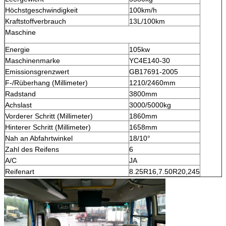
Höchstgeschwindigkeit
100km/h
Kraftstoffverbrauch
13L/100km
Maschine
Energie
105kw
Maschinenmarke
YC4E140-30
Emissionsgrenzwert
GB17691-2005
F-/Rüberhang (Millimeter)
1210/2460mm
Radstand
3800mm
Achslast
3000/5000kg
Vorderer Schritt (Millimeter)
1860mm
Hinterer Schritt (Millimeter)
1658mm
Nah an Abfahrtwinkel
18/10°
Zahl des Reifens
6
A/C
JA
Reifenart
8.25R16,7.50R20,245