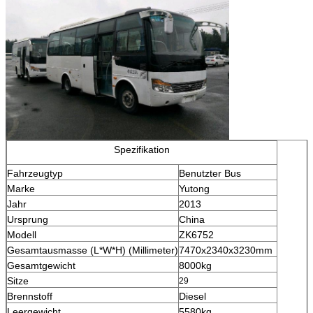
Spezifikation
Fahrzeugtyp
Benutzter Bus
Marke
Yutong
Jahr
2013
Ursprung
China
Modell
ZK6752
Gesamtausmasse (L*W*H) (Millimeter)
7470x2340x3230mm
Gesamtgewicht
8000kg
Sitze
29
Brennstoff
Diesel
Leergewicht
5580kg