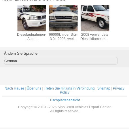
13
Nissan-benutztes
4WD 5 Diesel
TOYOTA Hilux
2+3 Sit
ndaufnahmen-
Dieselaufnahmen-
66000km der Sitz-
2008 verwendete
pflücken 
109hp
Auto-
3.0L 2008 zweite
Dieselkilometerzahl
LKW mit
e der
Schaltgetriebe
benutzte
der
Hand, die
ns-JMC
2012 nicht für den
Kleintransporter
Kleintransporter-
jährige H
 Energie
Straßenverkehr
Hand-Toyotas
70000km mit 5
Dieselm
Ändern Sie Sprache
mit 2+3 Sitzen
Hilux
Sitzen
Kleinlast
zwei
German
Nach Hause
|
Über uns
|
Treten Sie mit uns in Verbindung
|
Sitemap
|
Privacy
Policy
Tischplattenansicht
Copyright © 2019 - 2026 Sino Used Vehicles Export Center.
All rights reserved.