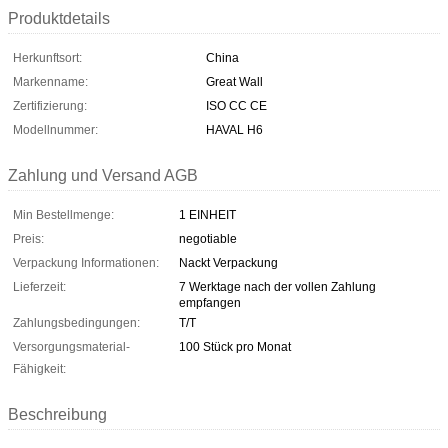
Produktdetails
Herkunftsort:
China
Markenname:
Great Wall
Zertifizierung:
ISO CC CE
Modellnummer:
HAVAL H6
Zahlung und Versand AGB
Min Bestellmenge:
1 EINHEIT
Preis:
negotiable
Verpackung Informationen:
Nackt Verpackung
Lieferzeit:
7 Werktage nach der vollen Zahlung
empfangen
Zahlungsbedingungen:
T/T
Versorgungsmaterial-
100 Stück pro Monat
Fähigkeit:
Beschreibung